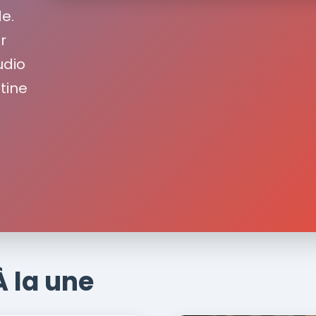
de.
r
udio
utine
À la une