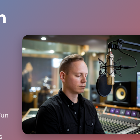
n
’un
s