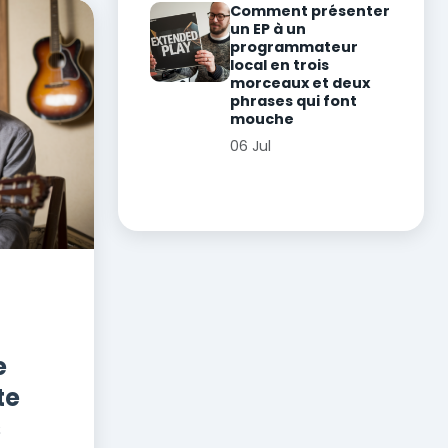
Comment présenter
un EP à un
programmateur
local en trois
morceaux et deux
phrases qui font
mouche
06 Jul
e
te
s