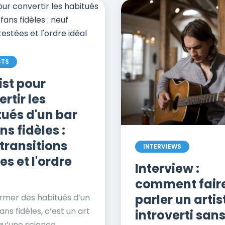
STS
ist pour
rtir les
tués d'un bar
ns fidèles :
transitions
INTERVIEWS
es et l'ordre
Interview :
comment fair
parler un artis
rmer des habitués d’un
ans fidèles, c’est un art
introverti san
u’une science....