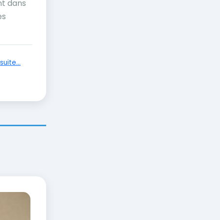
nt dans
es
suite...