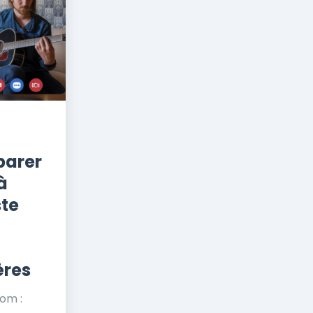
parer
à
ste
ères
oom :