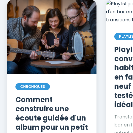
PLAYLI
Playl
conve
habi
en fa
neuf 
CHRONIQUES
testé
Comment
idéal
construire une
écoute guidée d'un
Transfo
bar en f
album pour un petit
autant q