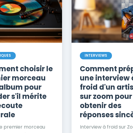
IQUES
INTERVIEWS
ent choisir le
Comment pré
ier morceau
une interview 
 album pour
froid d'un arti
er s'il mérite
sur zoom pour
écoute
obtenir des
rale
réponses sinc
 le premier morceau
Interview à froid sur Z