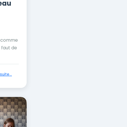
eau
eu comme
l faut de
suite...