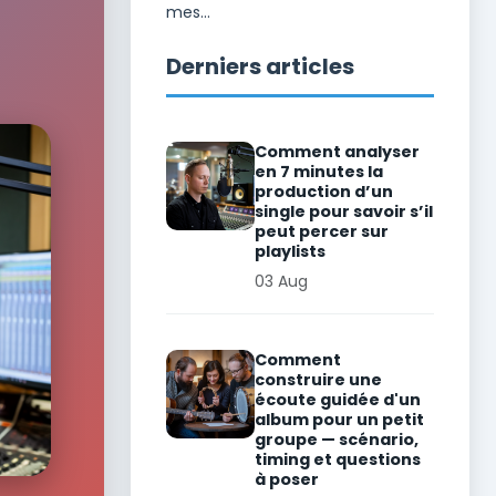
mes...
Derniers articles
Comment analyser
en 7 minutes la
production d’un
single pour savoir s’il
peut percer sur
playlists
03 Aug
Comment
construire une
écoute guidée d'un
album pour un petit
groupe — scénario,
timing et questions
à poser