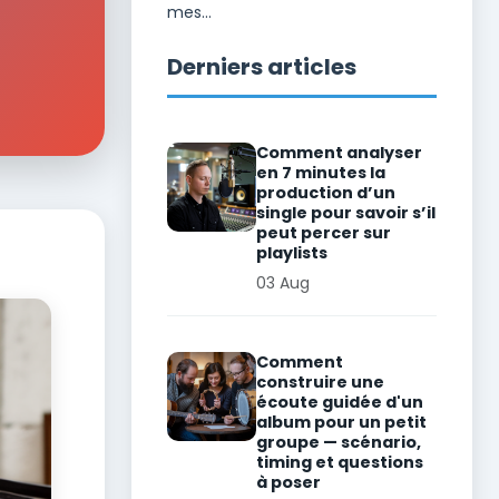
mes...
Derniers articles
Comment analyser
en 7 minutes la
production d’un
single pour savoir s’il
peut percer sur
playlists
03 Aug
Comment
construire une
écoute guidée d'un
album pour un petit
groupe — scénario,
timing et questions
à poser