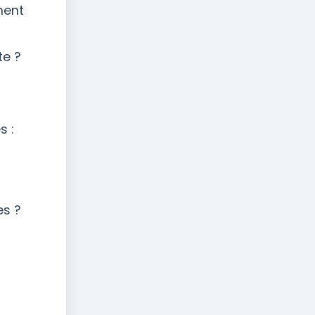
ment
te ?
s :
es ?