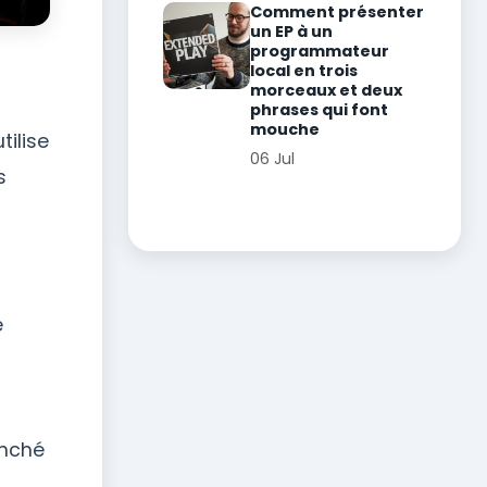
Comment présenter
un EP à un
programmateur
local en trois
morceaux et deux
phrases qui font
mouche
tilise
06 Jul
s
e
enché